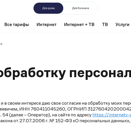
Для дома
Для бизнеса
Все тарифы
Интернет
Интернет + ТВ
ТВ
Услуги
ие
Текст
 обработку персона
согласия
й и в своем интересе даю свое согласие на обработку моих 
еевичем, ИНН 760411045260, ОГРНИП 312760420200042, 
кв. 54 (далее – Оператор), на сайте по адресу
https://internetv
акона от 27.07.2006 г. № 152-ФЗ «О персональных данных»