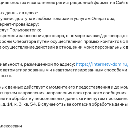
нциальности» и заполнение регистрационной формы на Сайт
ых данных в целях:
учения доступа к любым товарам и услугам Оператора;
тернет-провайдеру;
слуг Пользователю;
времени заключения договора, о номере заявки/договора,о 
тороны Оператора путем осуществления прямых контактов с
а осуществление действий в отношении моих персональных 
иальности, размещенной по адресу:
https://internetv-dom.ru/
х автоматизированным и неавтоматизированным способами 
нных».
ых данных действует с момента его предоставления и до мо
т путем направления направления электронного сообщения н
асия на обработку персональных данных» или путем письменн
, д. 14, к. 3, кв. 54. В случае отзыва согласия обработка дан
Алексеевич