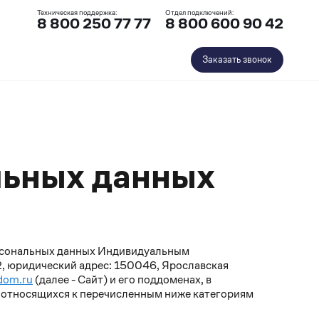
Техническая поддержка:
Отдел подключений:
8 800 250 77 77
8 800 600 90 42
Заказать звонок
льных данных
персональных данных Индивидуальным
юридический адрес: 150046, Ярославская
-dom.ru
(далее - Сайт) и его поддоменах, в
, относящихся к перечисленным ниже категориям