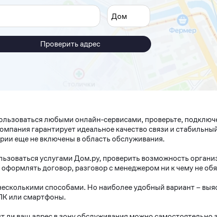
Проверить адрес
пользоваться любыми онлайн-сервисами, проверьте, подключ
мпания гарантирует идеальное качество связи и стабильный
рии еще не включены в область обслуживания.
ользоваться услугами Дом.ру, проверить возможность организ
и оформлять договор, разговор с менеджером ни к чему не о
сколькими способами. Но наиболее удобный вариант – выяс
ПК или смартфоны.
т ли ваш адрес в зону обслуживания можно самостоятельно з